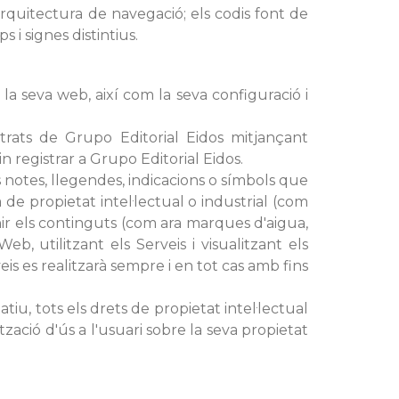
arquitectura de navegació; els codis font de
i signes distintius.
 la seva web, així com la seva configuració i
strats de Grupo Editorial Eidos mitjançant
n registrar a Grupo Editorial Eidos.
s notes, llegendes, indicacions o símbols que
 de propietat intel·lectual o industrial (com
nir els continguts (com ara marques d'aigua,
eb, utilitzant els Serveis i visualitzant els
veis es realitzarà sempre i en tot cas amb fins
atiu, tots els drets de propietat intel·lectual
tzació d'ús a l'usuari sobre la seva propietat