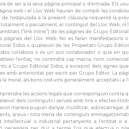
 de ser a la seva pàgina principal o d'entrada. Els usu
pàgina web i el Lloc Web hauran de complir les condici
 de l'estipulada a la present clàusula requerirà la prè
r, totalment o parcialment, el contingut del Lloc Web, ni l
ssemblats (“link inline”) de les pàgines de Grupo Editori
pàgines del Lloc Web. No es faran manifestacions o in
rial Eidos o qualsevol de les Propietats Grupo Editorial
dos col·labora o és un soci col·laborador o que en qu
tableixi l'enllaç no contindrà cap marca, nom comercial
ents a Grupo Editorial Eidos, a excepció dels signes q
des amb anterioritat per escrit per Grupo Editor. La pàgi
is a la moral, als bons costums generalment acceptats i a
emprendre les accions legals que corresponguin contra qu
evol dels continguts i serveis amb fins o efectes il·lícits
sevol manera puguin danyar, inutilitzar, sobrecarregar, de
ments, arxius i tota mena de continguts emmagatzemats. 
 intel·lectual o industrial pertanyents a l'entitat o a
ció necessària per dur a terme l'ús que efectua o preté