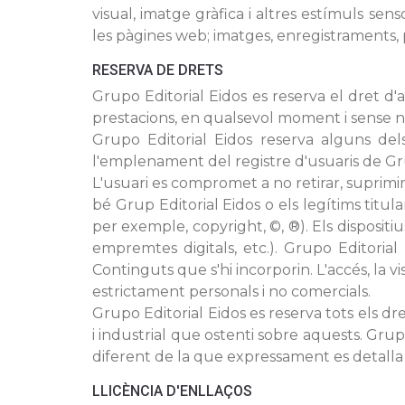
visual, imatge gràfica i altres estímuls se
les pàgines web; imatges, enregistraments, p
RESERVA DE DRETS
Grupo Editorial Eidos es reserva el dret d'a
prestacions, en qualsevol moment i sense ne
Grupo Editorial Eidos reserva alguns dels
l'emplenament del registre d'usuaris de Grup
L'usuari es compromet a no retirar, suprimir
bé Grup Editorial Eidos o els legítims titul
per exemple, copyright, ©, ®). Els disposit
empremtes digitals, etc.). Grupo Editorial E
Continguts que s'hi incorporin. L'accés, la vi
estrictament personals i no comercials.
Grupo Editorial Eidos es reserva tots els dret
i industrial que ostenti sobre aquests. Grupo
diferent de la que expressament es detalla 
LLICÈNCIA D'ENLLAÇOS