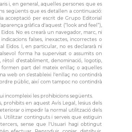
aris i, en general, aquelles persones que es
ons següents que es detallen a continuació:
via acceptació per escrit de Grupo Editorial
'aparença gràfica d'aquest (“look and feel”),
al Eidos. No es crearà un navegador, marc, ni
dicacions falses, inexactes, incorrectes o
 Eidos. I, en particular, no es declararà ni
alsevol forma ha supervisat o assumits on
, rètol d'establiment, denominació, logotip,
ue formen part del mateix enllaç o aquelles
na web on s'estableixi l'enllaç no contindrà
 l'ordre públic, així com tampoc no contindrà
i incompleixi les prohibicions següents.
, prohibits en aquest Avís Legal, lesius dels
teriorar o impedir la normal utilització dels
Utilitzar continguts i serveis que estiguin
 tercers, sense que l'Usuari hagi obtingut
n efectuar. Reproduir, copiar, distribuir,