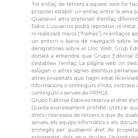
Tot enllaç de tercers a aquest web ho haurà
proposin establir un enllaç entre la seva 
Qualsevol altra pretensió d'enllaç diferent
Eidos. L'usuari no podrà reproduir, ni imita
ni realitzarà marcs (“frames”) ni enllaços a
un entorn o barra de navegació sobre les 
denigratòries sobre el Lloc Web, Grup Edito
donarà a entendre que Grupo Editorial Ei
s'estableix l'enllaç. La pàgina web on s'es
eslògan o altres signes distintius pertany
altres propietats que hagin estat llicencia
informacions o continguts il·lícits, contrar
continguts o serveis de PRHGE.
Grupo Editorial Eidos es reserva el dret d'
Queda expressament prohibit: Utilitzar quals
drets i interessos de tercers, o que de qual
serveis, els equips informàtics o els docu
protegits per qualsevol dret de propietat
prèviament dels seus titulars l'autoritza