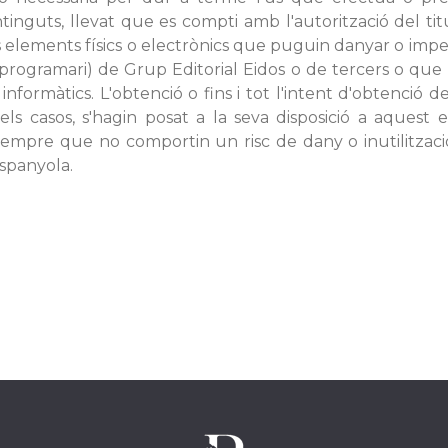
inguts, llevat que es compti amb l'autorització del tit
s elements físics o electrònics que puguin danyar o impe
i programari) de Grup Editorial Eidos o de tercers o qu
ormàtics. L'obtenció o fins i tot l'intent d'obtenció d
ls casos, s'hagin posat a la seva disposició a aquest e
empre que no comportin un risc de dany o inutilització 
espanyola.