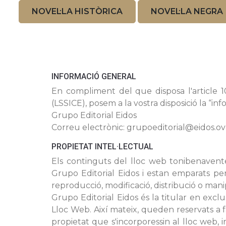
NOVEL·LA HISTÒRICA
NOVEL·LA NEGRA
INFORMACIÓ GENERAL
En compliment del que disposa l'article 10
(LSSICE), posem a la vostra disposició la “in
Grupo Editorial Eidos
Correu electrònic: grupoeditorial@eidos.o
PROPIETAT INTEL·LECTUAL
Els continguts del lloc web tonibenavente.c
Grupo Editorial Eidos i estan emparats per 
reproducció, modificació, distribució o mani
Grupo Editorial Eidos és la titular en exclu
Lloc Web. Així mateix, queden reservats a f
propietat que s'incorporessin al lloc web,