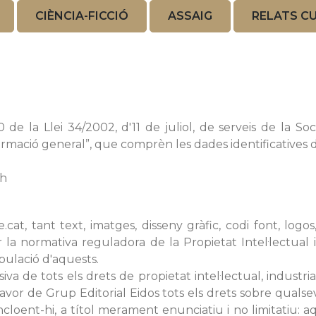
CIÈNCIA-FICCIÓ
ASSAIG
RELATS C
 de la Llei 34/2002, d'11 de juliol, de serveis de la So
formació general”, que comprèn les dades identificatives de
vh
at, tant text, imatges, disseny gràfic, codi font, logos,
la normativa reguladora de la Propietat Intel·lectual i
pulació d'aquests.
siva de tots els drets de propietat intel·lectual, indust
avor de Grup Editorial Eidos tots els drets sobre qualse
 incloent-hi, a títol merament enunciatiu i no limitatiu