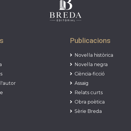
s
Publicacions
Novel·la històrica
a
Novel·la negra
s
Ciència-ficció
l'autor
Assaig
te
Relats curts
Obra poètica
Sèrie Breda