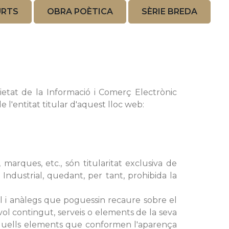
URTS
OBRA POÈTICA
SÈRIE BREDA
cietat de la Informació i Comerç Electrònic
 l'entitat titular d'aquest lloc web:
 marques, etc., són titularitat exclusiva de
 Industrial, quedant, per tant, prohibida la
rial i anàlegs que poguessin recaure sobre el
vol contingut, serveis o elements de la seva
: aquells elements que conformen l'aparença