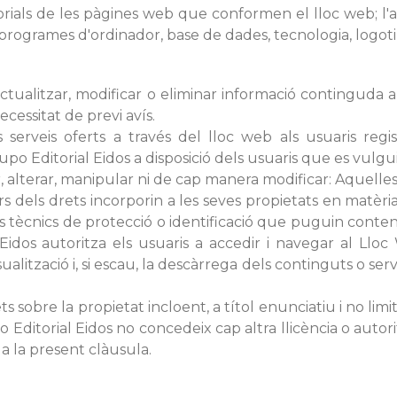
nsorials de les pàgines web que conformen el lloc web; l'
rogrames d'ordinador, base de dades, tecnologia, logotips 
ctualitzar, modificar o eliminar informació continguda a
cessitat de previ avís.
 serveis oferts a través del lloc web als usuaris regi
o Editorial Eidos a disposició dels usuaris que es vulgui
, alterar, manipular ni de cap manera modificar: Aquelle
ars dels drets incorporin a les seves propietats en matèria
ius tècnics de protecció o identificació que puguin conte
idos autoritza els usuaris a accedir i navegar al Lloc W
sualització i, si escau, la descàrrega dels continguts o ser
s sobre la propietat incloent, a títol enunciatiu i no limit
 Editorial Eidos no concedeix cap altra llicència o autori
a la present clàusula.